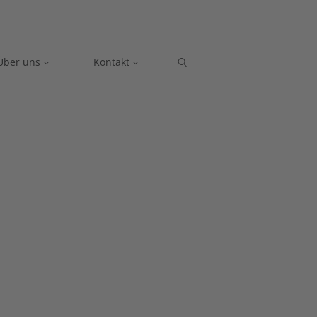
Über uns
Kontakt